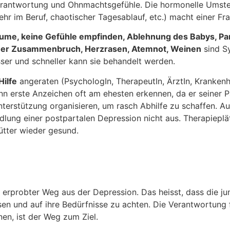
erantwortung und Ohnmachtsgefühle. Die hormonelle Umste
r im Beruf, chaotischer Tagesablauf, etc.) macht einer Fra
räume, keine Gefühle empfinden, Ablehnung des Babys, Par
cher Zusammenbruch, Herzrasen, Atemnot, Weinen
sind S
sser und schneller kann sie behandelt werden.
Hilfe
angeraten (PsychologIn, TherapeutIn, ÄrztIn, Krankenh
n erste Anzeichen oft am ehesten erkennen, da er seiner P
Unterstützung organisieren, um rasch Abhilfe zu schaffen.
lung einer postpartalen Depression nicht aus. Therapieplät
ütter wieder gesund.
ch erprobter Weg aus der Depression. Das heisst, dass die
hsen und auf ihre Bedürfnisse zu achten. Die Verantwortun
nen, ist der Weg zum Ziel.